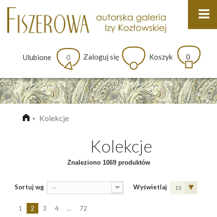
Zaloguj się
Koszyk
0
Ulubione
0
Kolekcje
Kolekcje
Znaleziono 1069 produktów
Sortuj wg
Wyświetlaj
--
15
1
2
3
4
...
72